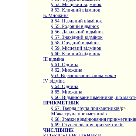
§ 52. Місцевий відмінок
§ 53. Кличний відмінок
Б. Множина
§ 54. Називний відмінок
§ 55. Родовий відмінок
§ 56. Давальний відмінок
§ 57. Знахідний відмінок
§ 58. Орудний відмінок
§ 59. Місцевий відмінок
§ 60. Кличний відмінок
III відміна
§ 61. Однина
§ 62. Множина
§63. Відмінювання слова
мати
IV відміна
§ 64. Однина
§ 65. Множина
§ 66. Відмінювання іменників, що мают
ПРИКМЕТНИК
§ 67. Тверда група прикметників
/p>
М’яка група прикметників
§ 68. Зразки відмінювання прикметникі
§ 69. Ступенювання прикметників
ЧИСЛІВНИК
КІЛЬКІСНІ ЧИСЛІВНИКИ