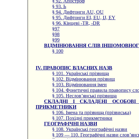
§ 92. Апостроф
§ 93. Ь
§ 94. Дифтонги AU, OU
§ 95. Дифтонги EI, EU, IJ, EY
§ 96. Кінцеві -TR, -DR
§97
§98
§99
ВІДМІНЮВАННЯ СЛІВ ІНШОМОВНО
§ 100
IV. ПРАВОПИС ВЛАСНИХ НАЗВ
§ 101. Українські прізвища
§ 102. Відмінювання прізвищ
§ 103. Відмінювання імен
§ 104. Фонетичні правила правопису сл
§ 105. Неслов’янські прізвища
СКЛАДНІ І СКЛАДЕНІ ОСОБОВІ
ПРИКМЕТНИКИ
§ 106. Імена та прізвища (прізвиська)
§ 107. Похідні прикметники
ГЕОГРАФІЧНІ НАЗВИ
§ 108. Українські географічні назви
§ 109 — 110. Географічні назви слов’янс