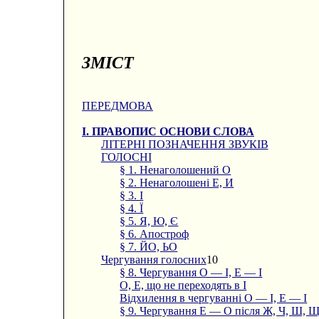
ЗМІСТ
ПЕРЕДМОВА
І. ПРАВОПИС ОСНОВИ СЛОВА
ЛІТЕРНІ ПОЗНАЧЕННЯ ЗВУКІВ
ГОЛОСНІ
§ 1. Ненаголошений О
§ 2. Ненаголошені Е, И
§ 3. І
§ 4. Ї
§ 5. Я, Ю, Є
§ 6. Апостроф
§ 7. ЙО, ЬО
Чергування голосних
10
§ 8. Чергування О — І, Е — І
О, Е, що не переходять в І
Відхилення в чергуванні О — І, Е — І
§ 9. Чергування Е — О після Ж, Ч, Ш, 