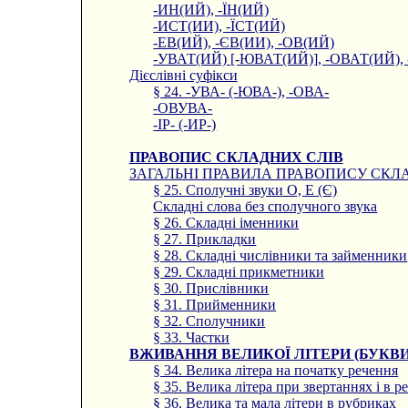
-ИН(ИЙ), -ЇН(ИЙ)
-ИСТ(ИИ), -ЇСТ(ИЙ)
-ЕВ(ИЙ), -ЄВ(ИИ), -ОВ(ИЙ)
-УВАТ(ИЙ) [-ЮВАТ(ИЙ)], -ОВАТ(ИЙ),
Дієслівні суфікси
§ 24. -УВА- (-ЮВА-), -ОВА-
-ОВУВА-
-ІР- (-ИР-)
ПРАВОПИС СКЛАДНИХ СЛІВ
ЗАГАЛЬНІ ПРАВИЛА ПРАВОПИСУ СКЛ
§ 25. Сполучні звуки О, Е (Є)
Складні слова без сполучного звука
§ 26. Складні іменники
§ 27. Прикладки
§ 28. Складні числівники та займенники
§ 29. Складні прикметники
§ 30. Прислівники
§ 31. Прийменники
§ 32. Сполучники
§ 33. Частки
ВЖИВАННЯ ВЕЛИКОЇ ЛІТЕРИ (БУКВИ
§ 34. Велика літера на початку речення
§ 35. Велика літера при звертаннях і в р
§ 36. Велика та мала літери в рубриках