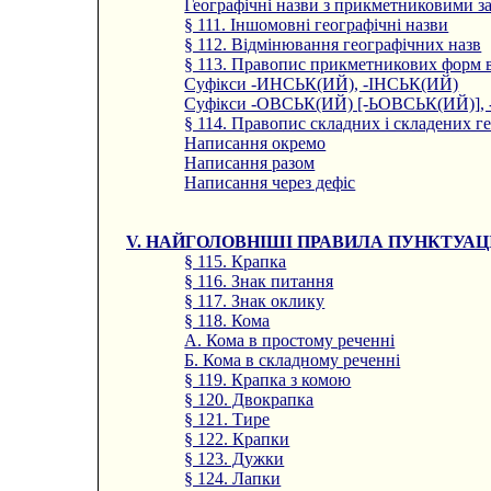
Географічні назви з прикметниковими з
§ 111. Іншомовні географічні назви
§ 112. Відмінювання географічних назв
§ 113. Правопис прикметникових форм в
Суфікси -ИНСЬК(ИЙ), -ІНСЬК(ИЙ)
Суфікси -ОВСЬК(ИЙ) [-ЬОВСЬК(ИЙ)], 
§ 114. Правопис складних і складених г
Написання окремо
Написання разом
Написання через дефіс
V. НАЙГОЛОВНІШІ ПРАВИЛА ПУНКТУАЦІ
§ 115. Крапка
§ 116. Знак питання
§ 117. Знак оклику
§ 118. Кома
А. Кома в простому реченні
Б. Кома в складному реченні
§ 119. Крапка з комою
§ 120. Двокрапка
§ 121. Тире
§ 122. Крапки
§ 123. Дужки
§ 124. Лапки