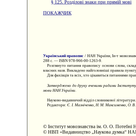
§ 125. Розділові знаки при прямій мові
ПОКАЖЧИК
Український правопис
/ НАН України, Ін-т мовознавс
288 с. — ISBN 978-966-00-1263-9.
Розглянуто питання правопису основи слова, склад
власних назв. Викладено найголовніші правила пункту
Для фахівців та всіх, хто цікавиться питаннями пра
Затверджено до друку вченими радами Інституту 
мови НАН України
.
Науково-видавничий відділ словникової літератури.
Редактори:
Є. І. Мазніченко, Н. М. Максименко, О. В
© Інститут мовознавства ім. О. О. Потебні
© НВП «Видавництво „Наукова думка“ НАН 