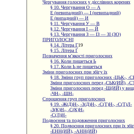
Чергування голосних у дієслівних коренях
§ 10. Чергування О — А
Е (невипадний) — І (невипадний)
Е (випадний) — И
§ 11. Чергування У — В
§ 12. Чергування І — Й
§ 13. Чергування З — ІЗ — ЗІ (ЗО)
ПРИГОЛОСНІ
§ 14. Літера Г
19
§ 15. Літера Ґ
Позначення м’якості приголосних
§ 16. Коли пишеться Ь
§ 17. Коли Ь не пишеться
Зміни приголосних при збігу їх
§ 18. Зміни груп приголосних -ЦЬК-, -СЬ
Зміни приголосних перед -СЬК(ИЙ), -С
Зміни приголосних перед -Ш(ИЙ) у вищ
-ЧН-, -ШН-
Спрощення груп приголосних
§ 19. -Ж(Д)Н-, -З(Д)Н-, -С(Т)Н-, -С(Т)Л-
-З(К)Н-, -С(К)Н-
-С(Л)Н-
Подвоєння та подовження приголосних
§ 20. Подвоєння приголосних при їх збі
-ЕНН(ИЙ), -АНН(ИЙ)