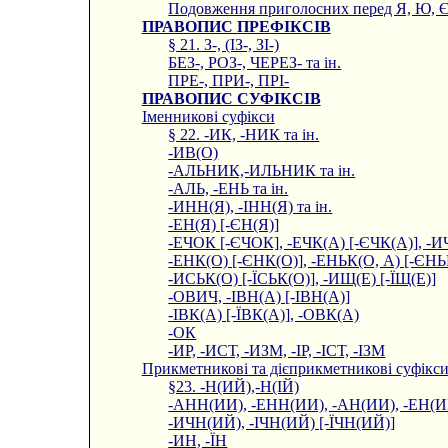
Подовження приголосних перед Я, Ю, Є
ПРАВОПИС ПРЕФІКСІВ
§ 21. З-, (ІЗ-, ЗІ-)
БЕЗ-, РОЗ-, ЧЕРЕЗ- та ін.
ПРЕ-, ПРИ-, ПРІ-
ПРАВОПИС СУФІКСІВ
Іменникові суфікси
§ 22. -ИК, -НИК та ін.
-ИВ(О)
-АЛЬНИК,-ИЛЬНИК та ін.
-АЛЬ, -ЕНЬ та ін.
-ИНН(Я), -ІНН(Я) та ін.
-ЕН(Я) [-ЄН(Я)]
-ЕЧОК [-ЄЧОК], -ЕЧК(А) [-ЄЧК(А)], -ИЧ
-ЕНК(О) [-ЄНК(О)], -ЕНЬК(О, А) [-ЄНЬ
-ИСЬК(О) [-ЇСЬК(О)], -ИЩ(Е) [-ЇЩ(Е)]
-ОВИЧ, -ІВН(А) [-ІВН(А)]
-ІВК(А) [-ЇВК(А)], -ОВК(А)
-ОК
-ИР, -ИСТ, -ИЗМ, -ІР, -ІСТ, -ІЗМ
Прикметникові та дієприкметникові суфікс
§23. -Н(ИЙ),-Н(ІЙ)
-АНН(ИИ), -ЕНН(ИИ), -АН(ИИ), -ЕН(И
-ИЧН(ИЙ), -ІЧН(ИЙ) [-ЇЧН(ИЙ)]
-ИН, -ЇН