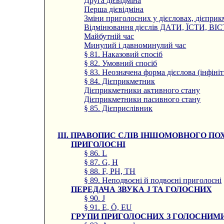
Друга дієвідміна
Перша дієвідміна
Зміни приголосних у дієсловах, дієприк
Відмінювання дієслів ДАТИ, ЇСТИ, ВІ
Майбутній час
Минулий і давноминулий час
§ 81. Наказовий спосіб
§ 82. Умовний спосіб
§ 83. Неозначена форма дієслова (інфіні
§ 84. Дієприкметник
Дієприкметники активного стану
Дієприкметники пасивного стану
§ 85. Дієприслівник
III. ПРАВОПИС СЛІВ ІНШОМОВНОГО П
ПРИГОЛОСНІ
§ 86. L
§ 87. G, H
§ 88. F, PH, TH
§ 89. Неподвоєні й подвоєні приголосні
ПЕРЕДАЧА ЗВУКА J ТА ГОЛОСНИХ
§ 90. J
§ 91. E, Ö, EU
ГРУПИ ПРИГОЛОСНИХ З ГОЛОСНИМ