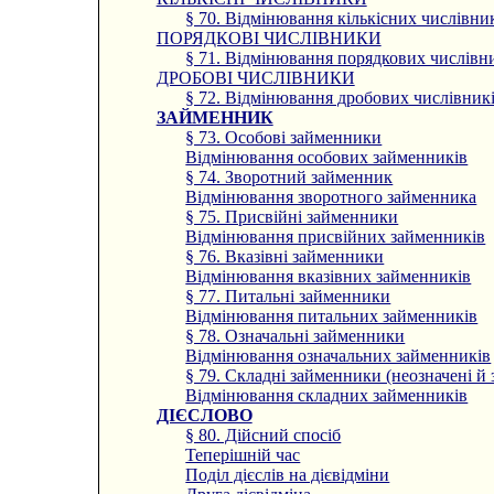
§ 70. Відмінювання кількісних числівни
ПОРЯДКОВІ ЧИСЛІВНИКИ
§ 71. Відмінювання порядкових числівн
ДРОБОВІ ЧИСЛІВНИКИ
§ 72. Відмінювання дробових числівник
ЗАЙМЕННИК
§ 73. Особові займенники
Відмінювання особових займенників
§ 74. Зворотний займенник
Відмінювання зворотного займенника
§ 75. Присвійні займенники
Відмінювання присвійних займенників
§ 76. Вказівні займенники
Відмінювання вказівних займенників
§ 77. Питальні займенники
Відмінювання питальних займенників
§ 78. Означальні займенники
Відмінювання означальних займенників
§ 79. Складні займенники (неозначені й 
Відмінювання складних займенників
ДІЄСЛОВО
§ 80. Дійсний спосіб
Теперішній час
Поділ дієслів на дієвідміни