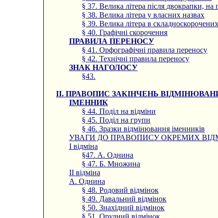
§ 37. Велика літера після двокрапки, на
§ 38. Велика літера у власних назвах
§ 39. Велика літера в складноскорочени
§ 40. Графічні скорочення
ПРАВИЛА ПЕРЕНОСУ
§ 41. Орфографічні правила переносу
§ 42. Технічні правила переносу
ЗНАК НАГОЛОСУ
§43.
II. ПРАВОПИС ЗАКІНЧЕНЬ ВІДМІНЮВАН
ІМЕННИК
§ 44. Поділ на відміни
§ 45. Поділ на групи
§ 46. Зразки відмінювання іменників
УВАГИ ДО ПРАВОПИСУ ОКРЕМИХ ВІД
I відміна
§47. А. Однина
§ 47. Б. Множина
II відміна
А. Однина
§ 48. Родовий відмінок
§ 49. Давальний відмінок
§ 50. Знахідний відмінок
§ 51. Орудний відмінок